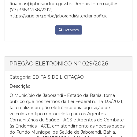
financas@jaborandi.ba.gov.br. Demais Informações:
(77) 3683.2138/2212,
https://sai.io.org.br/ba/jaborandi/site/diariooficial.
Detalhes
PREGÃO ELETRONICO N.º 029/2026
Categoria:
EDITAIS DE LICITAÇÃO
Descrição:
O Município de Jaborandi - Estado da Bahia, torna
público que nos termos da Lei Federal n.° 14.133/2021,
fará realizar pregão eletrônico para aquisição de
veículos do tipo motocicleta para os Agentes
Comunitários de Saúde - ACS e Agentes de Combate
às Endemias - ACE, em atendimento as necessidades
do Fundo Municipal de Saúde de Jaborandi, Bahia,