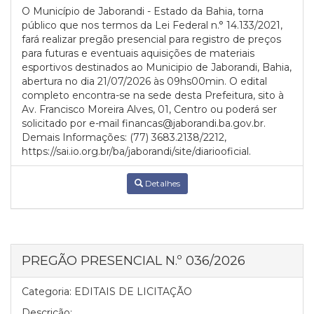
O Município de Jaborandi - Estado da Bahia, torna
público que nos termos da Lei Federal n.° 14.133/2021,
fará realizar pregão presencial para registro de preços
para futuras e eventuais aquisições de materiais
esportivos destinados ao Municipio de Jaborandi, Bahia,
abertura no dia 21/07/2026 às 09hs00min. O edital
completo encontra-se na sede desta Prefeitura, sito à
Av. Francisco Moreira Alves, 01, Centro ou poderá ser
solicitado por e-mail financas@jaborandi.ba.gov.br.
Demais Informações: (77) 3683.2138/2212,
https://sai.io.org.br/ba/jaborandi/site/diariooficial.
Detalhes
PREGÃO PRESENCIAL N.º 036/2026
Categoria:
EDITAIS DE LICITAÇÃO
Descrição: