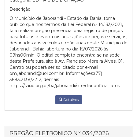
Categoria:
EDITAIS DE LICITAÇÃO
Descrição:
O Município de Jaborandi - Estado da Bahia, torna
público que nos termos da Lei Federal n.º 14.133/2021,
fará realizar pregão presencial para registro de preços
para futuras e eventuais aquisições de peças e serviços,
destinados aos veículos e máquinas deste Município de
Jaborandi -Bahia, abertura no dia 15/07/2026 às
09hs00min. O edital completo encontra-se na sede
desta Prefeitura, sito à Av. Francisco Moreira Alves, 01,
Centro ou poderá ser solicitado por e-mail
pm.jaborandi@uol.com.br. Informações:(77)
3683.2138/2212, demais
https://sai.io.org.br/ba/jaborandi/site/diariooficial. atos
Detalhes
PREGÃO ELETRONICO N.º 034/2026