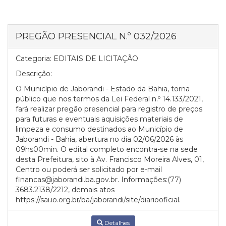
PREGÃO PRESENCIAL N.º 032/2026
Categoria:
EDITAIS DE LICITAÇÃO
Descrição:
O Município de Jaborandi - Estado da Bahia, torna
público que nos termos da Lei Federal n.º 14.133/2021,
fará realizar pregão presencial para registro de preços
para futuras e eventuais aquisições materiais de
limpeza e consumo destinados ao Município de
Jaborandi - Bahia, abertura no dia 02/06/2026 às
09hs00min. O edital completo encontra-se na sede
desta Prefeitura, sito à Av. Francisco Moreira Alves, 01,
Centro ou poderá ser solicitado por e-mail
financas@jaborandi.ba.gov.br. Informações:(77)
3683.2138/2212, demais atos
https://sai.io.org.br/ba/jaborandi/site/diariooficial.
Detalhes