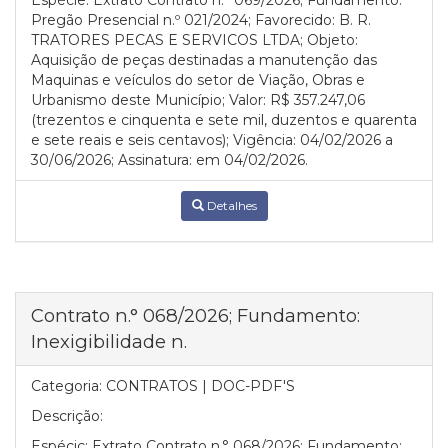
Espécie: Extrato Contrato n.° 069/2026; Fundamento:
Pregão Presencial n.º 021/2024; Favorecido: B. R.
TRATORES PECAS E SERVICOS LTDA; Objeto:
Aquisição de peças destinadas a manutenção das
Maquinas e veículos do setor de Viação, Obras e
Urbanismo deste Município; Valor: R$ 357.247,06
(trezentos e cinquenta e sete mil, duzentos e quarenta
e sete reais e seis centavos); Vigência: 04/02/2026 a
30/06/2026; Assinatura: em 04/02/2026.
Detalhes
Contrato n.° 068/2026; Fundamento:
Inexigibilidade n.
Categoria:
CONTRATOS | DOC-PDF'S
Descrição:
Espécic: Extrato Contrato n.° 068/2026; Fundamento: